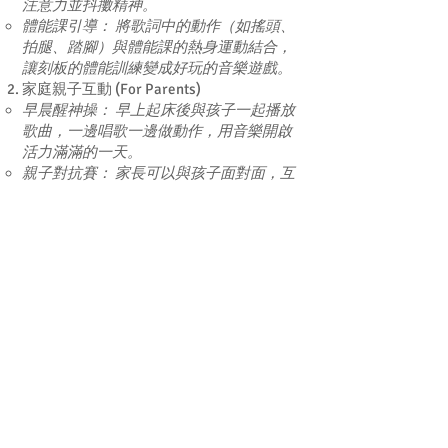
注意力並抖擻精神。
體能課引導： 將歌詞中的動作（如搖頭、
拍腿、踏腳）與體能課的熱身運動結合，
讓刻板的體能訓練變成好玩的音樂遊戲。
家庭親子互動 (For Parents)
早晨醒神操： 早上起床後與孩子一起播放
歌曲，一邊唱歌一邊做動作，用音樂開啟
活力滿滿的一天。
親子對抗賽： 家長可以與孩子面對面，互
相觀察對方有沒有準確跟著嘉芙姐姐的歌
詞指令做出相應動作，增進親子感情。
四、 常見問題與互動建議 (FAQ)
Q1：《跟我做運動》這首兒歌對幼兒有甚
麼好處？
這首歌曲主要幫助 2-6 歲幼兒發展大肌肉（Gross
Motor Skills）和手眼協調能力。透過聆聽歌詞中的
動作指令（如伸展、跳躍），幼兒能訓練「聽覺專注
力」與「身體反應力」。
Q2：2歲的幼兒不擅長跟著跳，該如何引
導？