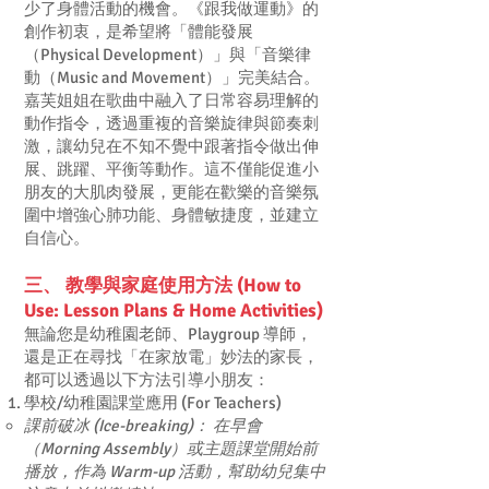
少了身體活動的機會。《跟我做運動》的
創作初衷，是希望將「體能發展
（Physical Development）」與「音樂律
動（Music and Movement）」完美結合。
嘉芙姐姐在歌曲中融入了日常容易理解的
動作指令，透過重複的音樂旋律與節奏刺
激，讓幼兒在不知不覺中跟著指令做出伸
展、跳躍、平衡等動作。這不僅能促進小
朋友的大肌肉發展，更能在歡樂的音樂氛
圍中增強心肺功能、身體敏捷度，並建立
自信心。
三、 教學與家庭使用方法 (How to
Use: Lesson Plans & Home Activities)
無論您是幼稚園老師、Playgroup 導師，
還是正在尋找「在家放電」妙法的家長，
都可以透過以下方法引導小朋友：
學校/幼稚園課堂應用 (For Teachers)
課前破冰 (Ice-breaking)： 在早會
（Morning Assembly）或主題課堂開始前
播放，作為 Warm-up 活動，幫助幼兒集中