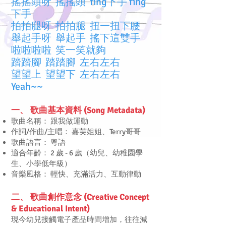
搖搖頭呀 搖搖頭 fing下手 fing
下手
拍拍腿呀 拍拍腿 扭一扭下腰
舉起手呀 舉起手 搖下這雙手
啦啦啦啦 笑一笑就夠
踏踏腳 踏踏腳 左右左右
望望上 望望下 左右左右
Yeah~~
一、 歌曲基本資料 (Song Metadata)
歌曲名稱： 跟我做運動
作詞/作曲/主唱： 嘉芙姐姐、Terry哥哥
歌曲語言： 粵語
適合年齡： 2 歲 - 6 歲（幼兒、幼稚園學
生、小學低年級）
音樂風格： 輕快、充滿活力、互動律動
二、 歌曲創作意念 (Creative Concept
& Educational Intent)
現今幼兒接觸電子產品時間增加，往往減