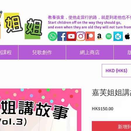
教養孩童，使他走當行的路，就是到老他也不偏離
Start children off on the way they should go,
and even when they are old they will not turn from 
別課程
兒歌創作
網上商店
HKD (HK$)
嘉芙姐姐講故
價
HK$150.00
格
新增到購