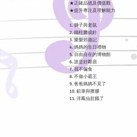
★正確品德及價值觀
★提升專注及理解能力
1.
獅子與老鼠
2.
鐵柱磨成針
3.
樂樂郊遊記
4.
媽媽的生日禮物
5.
自由自在的博物館
6.
誰是好鄰居
7.
我不偏食
8.
不做小霸王
9.
爸爸媽媽不見了
10.
鉛筆與擦膠
11.
洋鳳仙肚餓了