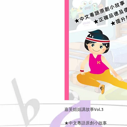
嘉芙姐姐講故事
Vol.3
★中文粵語原創小故事