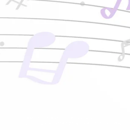
聯絡電話：3568-7639 │ 電郵：
info@ka-foo.net
地址：九龍長沙灣荔枝角道822號2樓西翼 │ 版權所有‧不得私自轉載